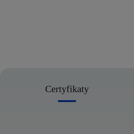
poruszając się samochodem, dobieramy właściwe przełożenie
skrzyni biegów, staramy się nie przekraczać prędkości 120
km/h, dzięki czemu zaoszczędzamy paliwo i ograniczamy
emisję spalin do powietrza
wybieramy alternatywne rozwiązania w celu zmniejszenia
użycia pojazdów służbowych
Bielsko-Biała, 09.06.2021 r.
Zatwierdził: Prezes Zarządu – Renata Samson
Certyfikaty