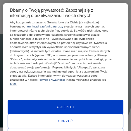
Dbamy o Twoją prywatność: Zapoznaj się z
Otwó
informacją o przetwarzaniu Twoich danych
lub
Zamk
Aby korzystanie z naszego Serwisu było dla Ciebie jak najbardziej
Men
O nas
ISO – ZSZ
komfortowe,
my i nasi zaufani partnerzy
stosujemy na naszych stronach
Strona
internetowych różne technologie (np. cookies). Są wśród nich takie, które
główna
są niezbędne do poprawnego działania strony internetowej oraz jej
funkcjonalności, a także inne - wykorzystywane do wygodnego
dostosowania stron internetowych do preferencji użytkownika, tworzenia
anonimowych statystyk lub wyświetlania spersonalizowanych treści
(reklamowych). W ramach tych działań, może mieć miejsce transfer danych
do krajów trzecich (spoza EOG) o odmiennym poziomie ochrony. Klikając
"Odrzuć", automatycznie odrzucisz stosowanie wszystkich technologii, poza
technicznie niezbędnymi. W sekcji "Dostosuj", możesz indywidualnie
dostosować swoje preferencje. Poprzez kliknięcie "Akceptuj", wyrażasz
zgodę na wykorzystywanie ww. technologii zgodnie z ustawieniami Twojej
przeglądarki. Dalsze informacje, w tym dotyczące wycofania zgód,
znajdziesz w naszej
Polityce prywatności.
Nasza metryczka znajduje się
tutaj.
AKCEPTUJ
ODRZUĆ