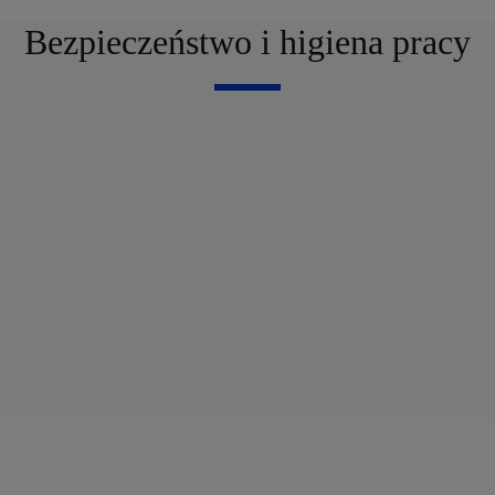
Bezpieczeństwo i higiena pracy
wprowadzanie kultury bezpieczeństwa w PreZero (szkolenia
pracowników, działania zmierzające do zwiększenia
bezpieczeństwa
pracy, komunikacji wewnętrznej)
nieustanne polepszanie zasad bezpieczeństwa (systematyczna
analiza