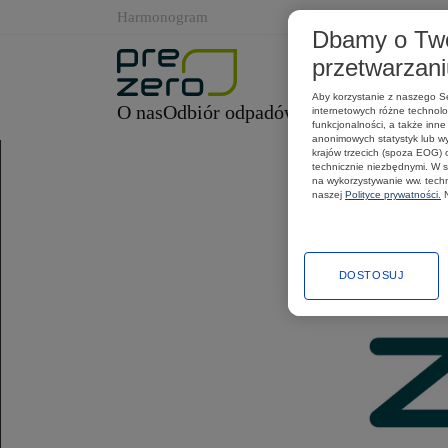
Z początkiem grudnia do miasta Bielsko-Biała zawitał Święty Mikołaj
Logo
Harmonogram
Wydarzeniu towarzyszyła magiczna atmosfera, a wszystko za sprawą świą
Nawigacji
Dbamy o Twoj
bardziej widoczni i bezpieczni na drogach po zmroku ?
Poczujcie magię świąt i zobaczcie krótki filmik podsumowujący akcję!
przetwarzan
Aby korzystanie z naszego Se
O nas
Odbiór odpadów
Oferta
Kariera
Aktu
internetowych różne technolog
funkcjonalności, a także inn
anonimowych statystyk lub wy
krajów trzecich (spoza EOG) 
technicznie niezbędnymi. W s
na wykorzystywanie ww. techn
naszej
Polityce prywatności.
N
DOSTOSUJ