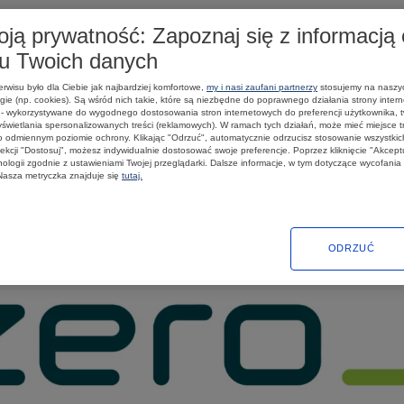
, aby podarować jego mieszkańcom najcenniejszy prezent ? bezpieczeń
tecznej śmieciarki, którą Mikołaj poruszał się na terenie miasta. Mam
ą prywatność: Zapoznaj się z informacją 
 ❄️?
iu Twoich danych
rwisu było dla Ciebie jak najbardziej komfortowe,
my i nasi zaufani partnerzy
stosujemy na naszy
alności
Edukacja
Kontakt
ie (np. cookies). Są wśród nich takie, które są niezbędne do poprawnego działania strony interne
e - wykorzystywane do wygodnego dostosowania stron internetowych do preferencji użytkownika, 
świetlania spersonalizowanych treści (reklamowych). W ramach tych działań, może mieć miejsce 
o odmiennym poziomie ochrony. Klikając "Odrzuć", automatycznie odrzucisz stosowanie wszystkich
ekcji "Dostosuj", możesz indywidualnie dostosować swoje preferencje. Poprzez kliknięcie "Akcept
ologii zgodnie z ustawieniami Twojej przeglądarki. Dalsze informacje, w tym dotyczące wycofania
asza metryczka znajduje się
tutaj.
ODRZUĆ