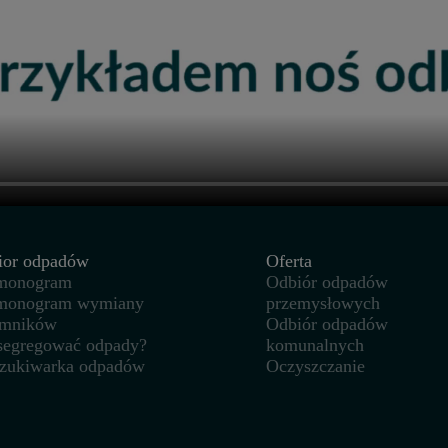
ior odpadów
Oferta
monogram
Odbiór odpadów
monogram wymiany
przemysłowych
emników
Odbiór odpadów
 segregować odpady?
komunalnych
zukiwarka odpadów
Oczyszczanie