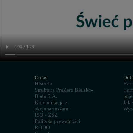
O nas
Odb
Historia
Har
Struktura PreZero Bielsko-
Har
Biała S.A.
poj
Komunikacja z
Jak
akcjonariuszami
Wys
ISO - ZSZ
Polityka prywatności
RODO