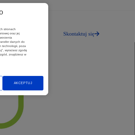
stwo.
y nadzieję, że dzięki tej inicjatywie mieszkańcy Bielska-Białej będą
o
ch stronach
Skontaktuj się
towej oraz jej
tworzenia
transfer danych do
 technologii, poza
uj", wyrażasz zgodę
 zgód, znajdziesz w
AKCEPTUJ